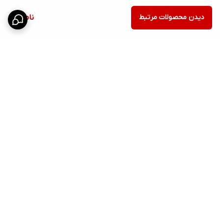
دیدن محصولات مرتبط
ناموجود
برگشت به بالا
ارسال ویژه
امکان خرید اقساطی همه ی
محصولات با torob pay