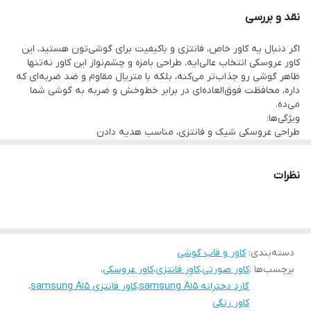
نقد و بررسی
اگر دنبال یه کاور خاص، فانتزی و باکیفیت برای گوشی‌تون هستید، این
کاور عروسکی انتخاب عالی‌ایه. طراحی بامزه و چشم‌نواز این کاور نه‌تنها
ظاهر گوشی رو جذاب‌تر می‌کنه، بلکه با متریال مقاوم و ضد ضربه‌ای که
داره، محافظت فوق‌العاده‌ای در برابر خط‌وخش و ضربه به گوشی شما
می‌ده.
ویژگی‌ها:
طراحی عروسکی شیک و فانتزی، مناسب هدیه دادن
ساخته‌شده از سیلیکون مرغوب و بادوام
ضد لغزش و مقاوم در برابر ضربه
پوشش کامل لبه‌ها و پشت گوشی
نظرات
نصب و جداسازی آسان بدون آسیب به بدنه
کاور فانتزی دخترانه صورتی samsung A15
دسته‌بندی
:
کاور و قاب گوشی
برچسب‌ها :
کاور صورتی
،
کاور فانتزی
،
کاور عروسکی
،
گارد دخترانه samsung A15
،
کاور فانتزی samsung A15
،
کاور رنگی