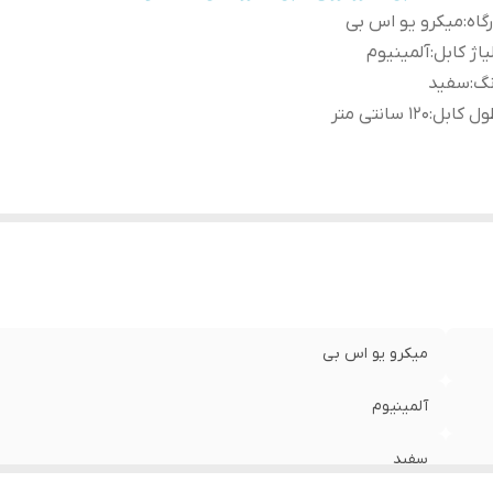
گاه
:
میکرو یو اس بی
یاژ کابل
:
آلمینیوم
نگ
:
سفید
ل کابل
:
120 سانتی متر
میکرو یو اس بی
آلمینیوم
سفید