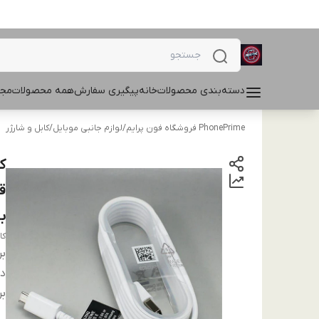
دسته‌بندی محصولات
خانه
پیگیری سفارش
همه محصولات
مجل
PhonePrime فروشگاه فون پرایم
/
لوازم جانبی موبایل
/
کابل و شارژر
با
کابل
بر
دس
بر