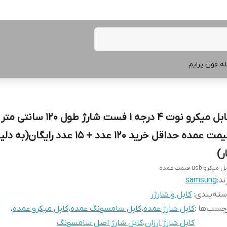
ه فون پرایم
کابل میکرو نوت 4 درجه 1 فست شارژ طول 
قیمت عمده حداقل خرید 120 عدد + 15 عدد رایگ
ر)
 میکرو usb قیمت عمده
ند:
samsung
ته‌بندی
:
کابل و شارژر
چسب‌ها :
کابل شارژ عمده
،
کابل سامسونگ عمده
،
کابل میکرو عمده
،
کابل شارژ ارزان
،
کابل شارژ اصل سامسونگ