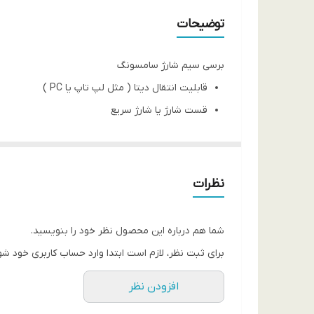
طول کابل
توضیحات
برسی سیم شارژ سامسونگ
قابلیت انتقال دیتا ( مثل لپ تاپ یا PC )
قست شارژ یا شارژ سریع
خلوص سیم از مس با درصد بالا
سری MicroUSB
مناسب برای اکثر موبایل های سامسونگ و تبلت ها
نظرات
طول سیم 120سانتی متر
تولید کننده شرکت چند ملیتی
سامسونگ
شما هم درباره این محصول نظر خود را بنویسید.
برای ثبت نظر، لازم است ابتدا وارد حساب کاربری خود شو
جایگزین شد هنوز گفته میشود بعضی از موبایل های که در 2022 تولید میشوند و اقتصادی هستند از درگاه میکرو 
افزودن نظر