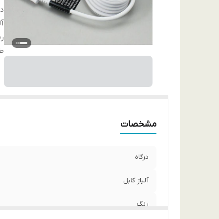
در
آل
ر
طو
مشخصات
درگاه
آلیاژ کابل
رنگ