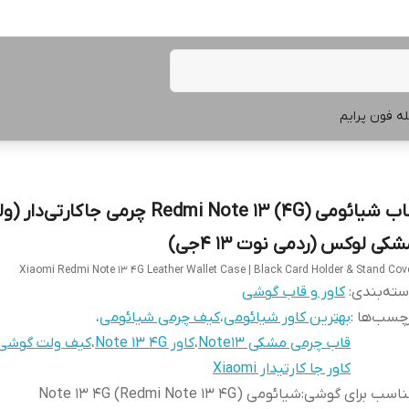
ه فون پرایم
قاب شیائومی Redmi Note 13 (4G) چرمی جاکارتی
کی لوکس (ردمی نوت 13 4جی)
Xiaomi Redmi Note 13 4G Leather Wallet Case | Black Card Holder & Stand Cov
ته‌بندی
:
کاور و قاب گوشی
چسب‌ها :
بهترین کاور شیائومی
،
کیف چرمی شیائومی
،
قاب چرمی مشکی Note13
،
کاور Note 13 4G
،
کیف ولت گوشی
کاور جا کارتیدار Xiaomi
ناسب برای گوشی
:
شیائومی Note 13 4G (Redmi Note 13 4G)