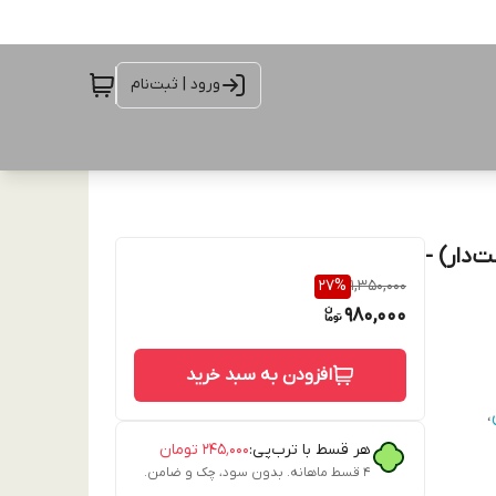
ورود | ثبت‌نام
‌دار (ولت‌دار) -
27
%
1,350,000
980,000
افزودن به سبد خرید
،
هر قسط با ترب‌پی:
۲۴۵٬۰۰۰
تومان
۴ قسط ماهانه. بدون سود، چک و ضامن.