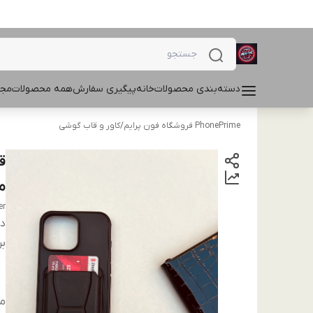
دسته‌بندی محصولات
خانه
پیگیری سفارش
همه محصولات
مجل
PhonePrime فروشگاه فون پرایم
/
کاور و قاب گوشی
مش
er
دس
بر
م