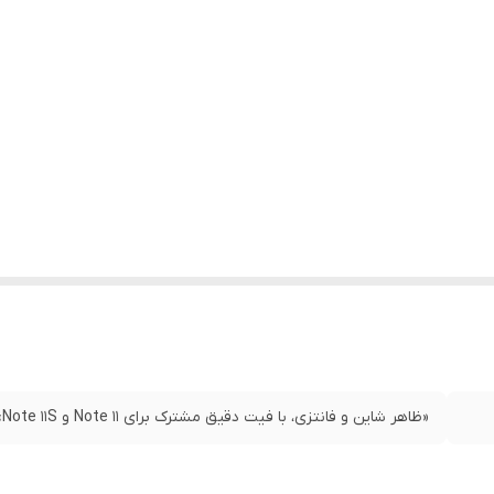
«ظاهر شاین و فانتزی، با فیت دقیق مشترک برای Note 11 و Note 11S»