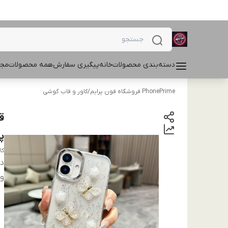
دسته‌بندی محصولات
خانه
پیگیری سفارش
همه محصولات
مجل
PhonePrime فروشگاه فون پرایم
/
کاور و قاب گوشی
پ
کاور فان
دس
وی