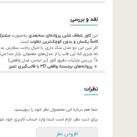
نقد و بررسی
این
کاور شفاف شاین پروانه‌ای سه‌بعدی
به‌صورت
مشترک
کاملاً یکسان و بدون کوچک‌ترین تفاوت
است.
اگر بین این دو مدل شک داری، با خیال راحت سفارش بده
اما چیزی که این قاب را از مدل‌های معمولی بازار جدا م
🔍 بررسی جزئیات دقیق کاور (بر اساس مدل واقعی)
🔹
پروانه‌های برجسته واقعی 3D با قالب‌گیری تمیز
طرح پروانه‌ها کاملاً برجسته هستند، نه چاپی یا استیکر
خراب نمی‌شوند.
🔹
شاین براق ظریف و یکنواخت (نه اکلیلی شلوغ)
نظرات
شاین‌های ریز و پخش‌شده داخل متریال قاب، نور را ملای
🔹
TPU شفاف تقویت‌شده با ضخامت استاندارد
بدنه قاب از TPU شفاف مرغوب ساخته شده که:
حس پلاستیک ارزان نمی‌دهد
شما هم درباره این محصول نظر خود را بنویسید.
دیرتر نسبت به قاب‌های معمولی زرد می‌شود
برای ثبت نظر، لازم است ابتدا وارد حساب کاربری خود شو
بعد از مدتی شُل یا موج‌دار نمی‌شود
🔹
لبه‌ها و گوشه‌های تقویت‌شده برای جذب ضربه
افزودن نظر
گوشه‌ها ضخامت بیشتری دارند تا در افتادن‌های ناگهانی، ضربه به بدنه اصلی 