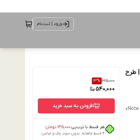
ورود | ثبت‌نام
یائومی Redmi Note 11 شفاف شاین پروانه‌ای 3D | طرح
13
%
625,000
540,000
افزودن به سبد خرید
هر قسط با ترب‌پی:
۱۳۵٬۰۰۰
تومان
۴ قسط ماهانه. بدون سود، چک و ضامن.