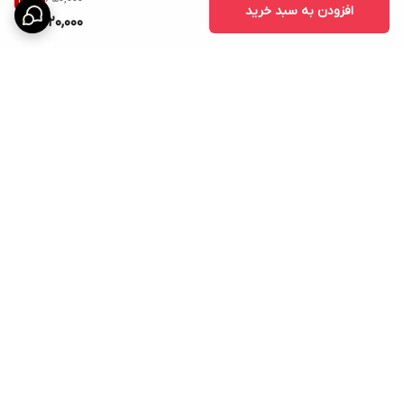
افزودن به سبد خرید
420,000
برگشت به بالا
ارسال ویژه
امکان خرید اقساطی همه ی
محصولات با torob pay