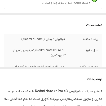
۴ قسط ماهانه. بدون سود، چک و ضامن.
مشخصات
برند دستگاه
شیائومی / ردمی (Xiaomi / Redmi)
مدل دقیق
Redmi Note 13 Pro 4G (شیائومی ردمی نوت
۱۳ پرو ۴جی)
محتویات پکیج
1 عدد قاب ژله‌ای شفاف طرح‌دار + 1 عدد آویز
کریستالی مچ‌بند
توضیحات
نوع طراحی
فیگور سه‌بعدی نرم سیلیکونی با کناره‌های
موج‌دار ضربه‌گیر
گوشی قدرتمند
شیائومی Redmi Note 13 Pro 4G
با بدنه جذاب، فریم
مدرن و ماژول منحصر‌به‌فردش نیازمند کاوری است که هم محافظتی ۱۰۰٪
متریال ساخت
پلاستیک TPU کریستالی و بسیار منعطف