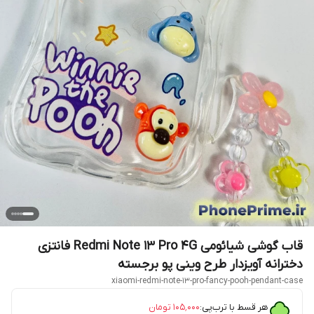
قاب گوشی شیائومی Redmi Note 13 Pro 4G فانتزی
دخترانه آویزدار طرح وینی پو برجسته
xiaomi-redmi-note-13-pro-fancy-pooh-pendant-case
هر قسط با ترب‌پی:
۱۰۵٬۰۰۰
تومان