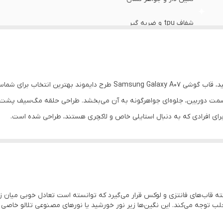
شفاف tpu و ضربه گیر
اگر به دنبال ترکیبی از شکوه، درخشش و محافظت هستید، قاب گوشی alaxy A07
 قسمت دوربین، جلوه‌ای جواهرگونه به آن می‌بخشد. طراحی حلقه مگ‌سیف پشت قا
برای افرادی که به دنبال استایلی خاص و لاکچری هستند، طراحی شده است.
از نظر امنیت، این کاور فراتر از یک محصول تزئینی عمل می‌کند. استفاده از متریال U
خلی آن است که با نگین‌های ظریف پوشانده شده و مانع از ایجاد خط و خش رو
قت بالا پرس شده‌اند و به راحتی جدا نمی‌شوند. بدنه شفاف قاب از مواد اول
Sams مدل دایموند، در دسته قاب‌های فانتزی و لوکس قرار می‌گیرد که توانسته است تعادل خوبی
انه بسیار لذت‌بخشی را تجربه کنید. با خرید این قاب، شما صاحب محصولی می‌شو
جلب توجه می‌کند. این نگین‌ها زیر نور خورشید یا نورهای مصنوعی تلالو خاص