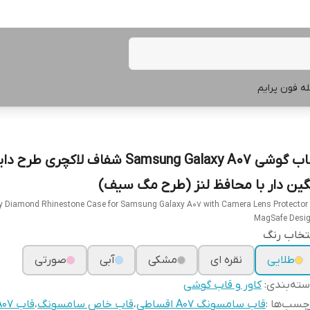
ه فون پرایم
قاب گوشی Samsung Galaxy A07 شفاف لاکچری طر
گین دار با محافظ لنز (طرح مگ سیف)
y Diamond Rhinestone Case for Samsung Galaxy A07 with Camera Lens Protector
MagSafe Desi
تخاب رنگ
طلایی
نقره ای
مشکی
آبی
صورتی
ته‌بندی
:
کاور و قاب گوشی
چسب‌ها :
قاب سامسونگ A07 اقساطی
،
قاب خاص سامسونگ
،
قاب A07