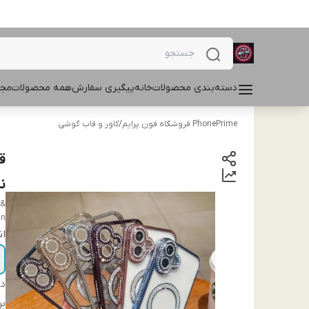
دسته‌بندی محصولات
خانه
پیگیری سفارش
همه محصولات
مجل
PhonePrime فروشگاه فون پرایم
/
کاور و قاب گوشی
ن
 &
gn
ان
دس
بر