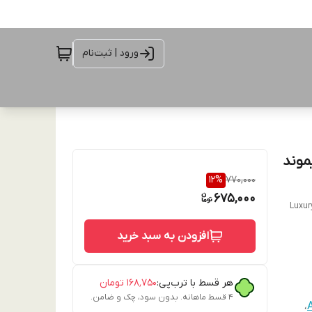
ورود | ثبت‌نام
ح دایموند
12
%
770,000
675,000
Luxur
افزودن به سبد خرید
هر قسط با ترب‌پی:
۱۶۸٬۷۵۰
تومان
۴ قسط ماهانه. بدون سود، چک و ضامن.
،