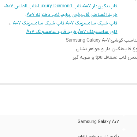
قاب نگین‌دار A07
،
قاب Luxury Diamond
،
قاب الماس A07
،
خرید اقساطی قاب
،
فون پرایم
،
قاب دخترانه A07
،
قاب شیک سامسونگ A07
،
قاب شیک سامسونگ A07 .
،
کاور سامسونگ A07
،
خرید قاب سامسونگ A07
ناسب گوشی
:
Samsung Galaxy A07
ع قاب
:
نگین دار و جواهر نشان
نس قاب
:
شفاف tpu و ضربه گیر
Samsung Galaxy A07
نگین دار و جواهر نشان