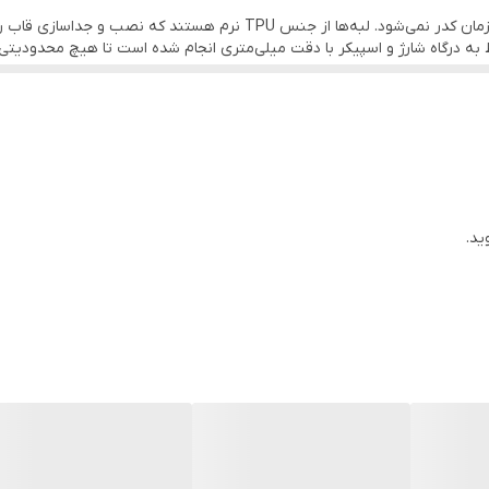
بدنه اصلی از پلی‌کربنات شفاف ساخته شده که به مرور زمان کدر نمی‌شود. لبه‌
درگاه شارژ و اسپیکر با دقت میلی‌متری انجام شده است تا هیچ محدودیتی در 
 این مدل با داشتن محافظ لنز مجزا و لبه‌های برجسته در اطراف نمایشگر، خیری
ی دوربین فراهم می‌کند. همچنین، قسمت مگ‌سیف پشتی قاب نیز با نگین تزئی
گونه‌ای نیست که گوشی را بیش از حد بزرگ نشان دهد. اگرچه نگین‌ها در لبه‌
قاب نسبت به مدل‌های ساده موجود در بازار ارزش خرید بسیار بالایی دارد، به و
ت سلامت فیزیکی ارائه می‌شود.
ید.