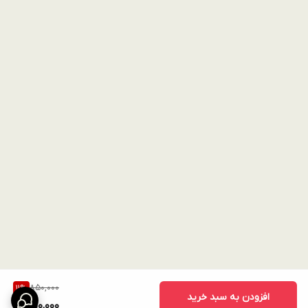
850,000
11
%
افزودن به سبد خرید
750,000