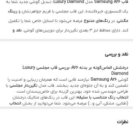
قاب Samsung A26
مدل
Luxury Diamond
؛ تبدیل گوشی جدید شما به
یک اکسسوری خیره‌کننده. این قاب مجلسی با فریم جواهرنشان و
رینگ
ویژگی‌های خاص
قابلیت اتصال مگ‌سیف، دکمه‌های کرومی، ضد
زردی
مگنتی
، در
رنگ‌های متنوع
عرضه می‌شود تا استایل خاص شما را تکمیل
کند. دارای محافظ لنز ۳ بعدی نگین‌دار برای دوربین‌های گوشی.
نقد و
اقساط از ترب پی و اسنپ پی و دیجی پی
.
سامسونگ A26 گوشی نسبتاً بزرگی است و محافظت از آن اهمیت زیادی
نقد و بررسی
دارد. این قاب با پوشش کامل لبه‌ها و داشتن تقویت‌کننده در گوشه‌ها،
درخشش الماس‌گونه بر بدنه A26؛ بررسی قاب مجلسی Luxury
محافظت بسیار خوبی در برابر سقوط ارائه می‌دهد. برجستگی لبه‌ها در
Diamond
قسمت جلویی باعث می‌شود در صورتی که گوشی را از سمت نمایشگر
گوشی
Samsung A26
نیازمند قابی است که همزمان زیبایی و امنیت را
تضمین کند و به آن جلوه‌ای جدید ببخشد. قاب مدل
نگین‌دار مجلسی
با
روی میز بگذارید، صفحه نمایش با سطح برخورد نداشته باشد. محافظت
طراحی مهندسی شده خود، بهترین گزینه برای خاص‌پسندان است.
از لنزهای دوربین نیز به بهترین شکل ممکن انجام شده است.
انتخاب رنگ متناسب با سلیقه:
این قاب در رنگ‌های متالیک درخشان
(طلایی، مشکی، آبی و...) عرضه می‌شود. شما می‌توانید از بخش
انتخاب
قاب گوشی Samsung Galaxy A26 مدل دایموند مگ‌سیف، بدون شک
رنگ
، مناسب‌ترین گزینه را برای ست کردن با رنگ گوشی A26 خود یا
لباس مجلسی‌تان انتخاب کنید. نگین‌‌های اتمی دور فریم، درخشش
یکی از زیباترین و باکیفیت‌ترین گزینه‌ها برای محافظت از این میان‌رده
بی‌نظیری دارند که گوشی شما را در نور مجالس متمایز می‌کند.
نظرات
جدید سامسونگ است. در این نقد و بررسی تخصصی، جنبه‌های مختلف
محافظت ویژه از لنزهای دوربین:
لنزهای دوربین A26 در معرض آسیب