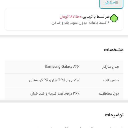
مشکی
هر قسط با ترب‌پی:
۱۸۷٬۵۰۰
تومان
۴ قسط ماهانه. بدون سود، چک و ضامن.
مشخصات
مدل سازگار
Samsung Galaxy A26
جنس قاب
ترکیبی از TPU نرم و PC کریستالی
نوع محافظت
۳۶۰ درجه، ضد ضربه و ضد خش
محافظ دوربین
دارد (یکپارچه با نگین‌های درخشان دور لنز)
توضیحات
ویژگی ظاهری
شفاف با حاشیه رنگی و حلقه مگ‌سیف
نگین‌کاری شده