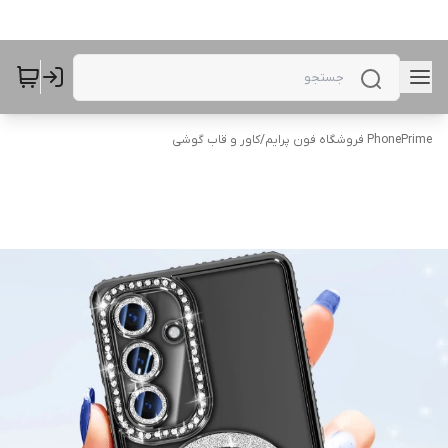
PhonePrime فروشگاه فون پرایم
/
کاور و قاب گوشی