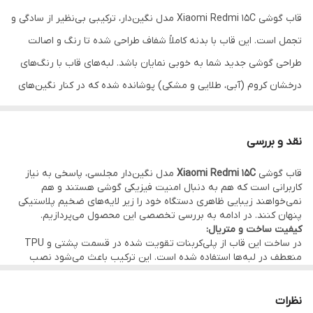
سطح)
قاب گوشی Xiaomi Redmi 15C مدل نگین‌دار، ترکیبی بی‌نظیر از سادگی و
تجمل است. این قاب با بدنه کاملاً شفاف طراحی شده تا رنگ و اصالت
ویژگی ظاهری
شفاف با فریم کروم رنگی و نگین‌کاری دستی
طراحی گوشی جدید شما به خوبی نمایان باشد. لبه‌های قاب با رنگ‌های
دسترسی به پورت‌ها
دسترسی آزاد و دقیق به تمام درگاه‌ها
درخشان کروم (آبی، طلایی و مشکی) پوشانده شده که در کنار نگین‌های
براق کار شده در اطراف لنز دوربین و حلقه مرکزی مگ‌سیف، جلوه‌ای
ویژگی‌های خاص
طراحی مگ‌سیف (تزئینی)، ضد زردی، بسیار
سبک
لوکس و مجلسی به گوشی می‌بخشد. این طراحی هوشمندانه باعث
نقد و بررسی
می‌شود گوشی شما در هر جمعی مانند یک جواهر بدرخشد.
قاب گوشی
Xiaomi Redmi 15C
مدل نگین‌دار مجلسی، پاسخی به نیاز
پاراگراف دوم: میزان محافظت
کاربرانی است که هم به دنبال امنیت فیزیکی گوشی هستند و هم
امنیت گوشی Redmi 15C اولویت اصلی این قاب است. بدنه این کاور از
نمی‌خواهند زیبایی ظاهری دستگاه خود را زیر لایه‌های ضخیم پلاستیکی
پنهان کنند. در ادامه به بررسی تخصصی این محصول می‌پردازیم.
متریال باکیفیت ساخته شده که در برابر ضربات ناشی از سقوط و خط و
کیفیت ساخت و متریال:
خش‌های روزمره مقاومت بسیار بالایی دارد. مهم‌ترین ویژگی حفاظتی این
در ساخت این قاب از پلی‌کربنات تقویت شده در قسمت پشتی و TPU
منعطف در لبه‌ها استفاده شده است. این ترکیب باعث می‌شود نصب
محصول، پوشش کامل لنزهای دوربین است؛ جایی که محافظ‌های
قاب روی گوشی بسیار ساده باشد و در عین حال، بدنه پشتی در برابر
خراشیدگی مقاوم بماند. تکنولوژی الکتروپلیتینگ به کار رفته در لبه‌ها،
شیشه‌ای دقیق روی لنزها قرار گرفته و با فریم نگین‌دار تقویت شده‌اند
رنگی ثابت و براق را تضمین می‌کند که با گذشت زمان پوسته پوسته
نظرات
تا هیچ آسیبی به کیفیت عکاسی شما وارد نشود. همچنین لبه‌های