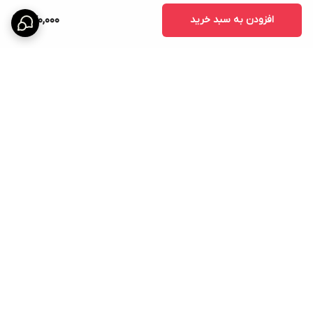
افزودن به سبد خرید
770,000
برگشت به بالا
ارسال ویژه
امکان خرید اقساطی همه ی
محصولات با torob pay