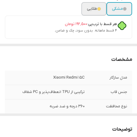
مشکی
طلایی
هر قسط با ترب‌پی:
۱۹۲٬۵۰۰
تومان
۴ قسط ماهانه. بدون سود، چک و ضامن.
مشخصات
مدل سازگار
Xiaomi Redmi 15C
جنس قاب
ترکیبی از TPU انعطاف‌پذیر و PC شفاف
نوع محافظت
۳۶۰ درجه و ضد ضربه
محافظ دوربین
دارای محافظ لنز شیشه‌ای نگین‌دار
توضیحات
لبه محافظ صفحه
دارد (برجستگی جهت جلوگیری از تماس با