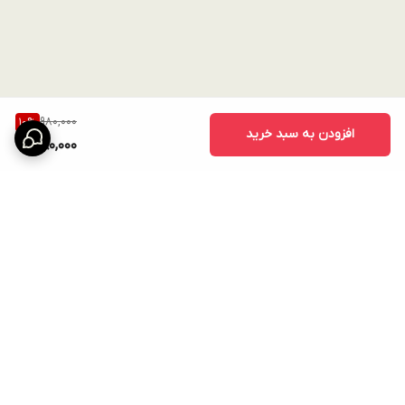
980,000
10
%
افزودن به سبد خرید
880,000
برگشت به بالا