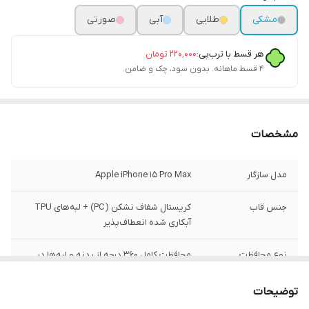
مشکی
طلایی
آبی
صورتی
هر قسط با ترب‌پی:
۲۲۰٬۰۰۰
تومان
۴ قسط ماهانه. بدون سود، چک و ضامن.
مشخصات
مدل سازگار
Apple iPhone 15 Pro Max
جنس قاب
کریستال شفاف نشکن (PC) + لبه‌های TPU
آبکاری شده انعطاف‌پذیر
نوع محافظت
محافظت کامل ۳۶۰ درجه از بدنه و لبه‌ها در
برابر ضربه و خط‌وخش
توضیحات
محافظ دوربین
دارد (محافظ لنز رینگی مجزا همراه با نگین‌های