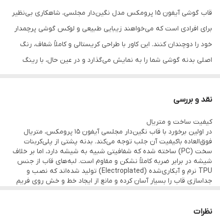
درخشان یکپارچه)
قاب گوشی آیفون ۱۵ پرومکس مدل نگین‌دار مجلسی، شاهکاری بی‌نظیر
برای افرادی است که می‌خواهند زیبایی طبیعی و لوکس گوشی پرچمدار
لبه محافظ صفحه
دارد (دارای برجستگی میلی‌متری جهت جلوگیری
از تماس صفحه با سطوح)
خود را دوچندان کنند. این کاور با طراحی کریستالی و کاملاً شفاف، رنگ
اصلی بدنه گوشی شما را به نمایش می‌گذارد و در عین حال، با رینگ
ویژگی ظاهری
بدنه شفاف برای نمایش رنگ اصلی گوشی،
رینگ مگ‌سیف و فریم دوربین نگین‌دار
مگ‌سیف درخشان و فریم آبکاری‌شده طلایی یا رزگلد، جلوه‌ای بی‌نظیر و
مجلل به دستگاه شما می‌بخشد. نگین‌های کار شده روی این قاب با
دسترسی به پورت‌ها
برش‌های فوق‌العاده دقیق برای درگاه‌ها،
نقد و بررسی
نهایت ظرافت و استحکام بالا تعبیه شده‌اند تا در استفاده روزمره دچار
اسپیکرها و عملکرد روان دکمه‌ها
کیفیت ساخت و متریال
ریزش یا کدر شدن نشوند و همواره مانند روز اول درخشش خود را حفظ
ویژگی‌های خاص
پشتیبانی از قابلیت مگ‌سیف (طرح)، نگین‌های
در اولین برخورد با قاب نگین‌دار مجلسی آیفون ۱۵ پرومکس، متریال
کنند.
فوق‌العاده باکیفیت آن جلب توجه می‌کند. بدنه پشتی از پلی‌کربنات
باکیفیت و بدون ریزش، عدم زرد شدن سریع
سخت (PC) ساخته شده که شفافیتی شبیه به شیشه دارد، اما بر خلاف
بدنه
این قاب علاوه بر ظاهر شاهانه و مجلسی خود، یک زره محافظتی کامل
شیشه در برابر ضربه کاملاً نشکن و مقاوم است. لبه‌های قاب از جنس
برای گوشی حساس شماست. لبه‌های منعطف TPU ضربات ناشی از
TPU نرم و آبکاری‌شده (Electroplated) تولید شده‌اند که نصب و
جداسازی قاب را بسیار آسان کرده و مانع از ایجاد خط و خش روی فریم
سقوط و برخورد با سطوح سخت را به طور کامل جذب می‌کنند و مانع از
تیتانیومی آیفون می‌شود. نگین‌های استفاده شده روی رینگ مگ‌سیف و
بخش دوربین، از نوع نگین‌های اتمی درخشان هستند که با چسب‌های
آسیب دیدن فریم تیتانیومی آیفون ۱۵ پرومکس می‌شوند. نقطه عطف
صنعتی مخصوص فیکس شده‌اند و در برابر سایش مقاومت بسیار بالایی
نظرات
ایمنی این محصول، بخش محافظ لنز دوربین است؛ جایی که رینگ‌های