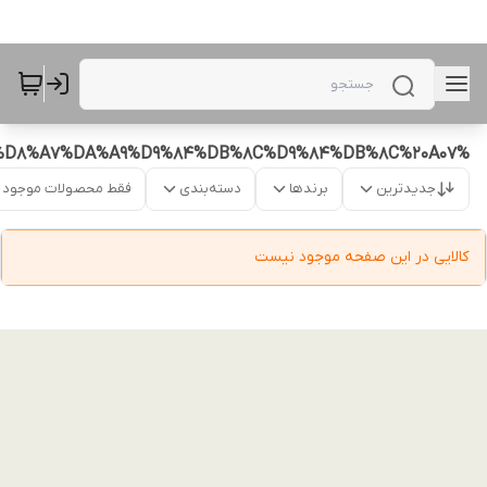
%D9%82%D8%A7%D8%A8%20%D8%B4%D9%81%D8%A7%D9%81%20%D8%A7%DA%A9%D9%84%DB%8C%D9%84%DB%8C%20A07
جدیدترین
برندها
دسته‌بندی
فقط محصولات موجود
کالایی در این صفحه موجود نیست