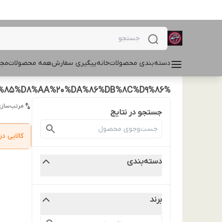
دسته‌بندی محصولات
خانه
پیگیری سفارش
همه محصولات
مجل
%DA%A9%D8%A7%D8%A8%D9%84%20%D8%B4%D8%A7%D8%B1%DA%98%20%DB%8C%D9%87%20%D9%82%DB%8C%D9%85%D8%AA%20%DA%86%DB%8C%D9%86
مرتب‌سازی
جستجو در نتایج
کالایی 
دسته‌بندی
برند