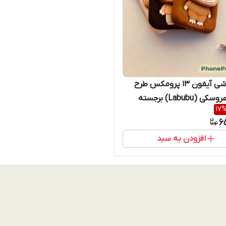
قاب گوشی آیفون 13 پرومکس طرح
فانتزی عروسکی (Labubu) برجسته
17
iphone 1
6
افزودن به سبد