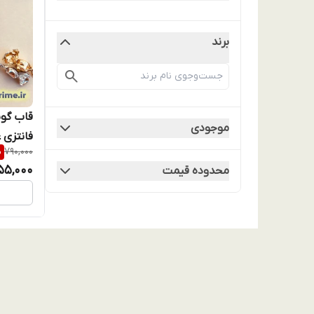
برند
موجودی
%
790,000
سیلیکونی 3 promax
55,000
محدوده قیمت