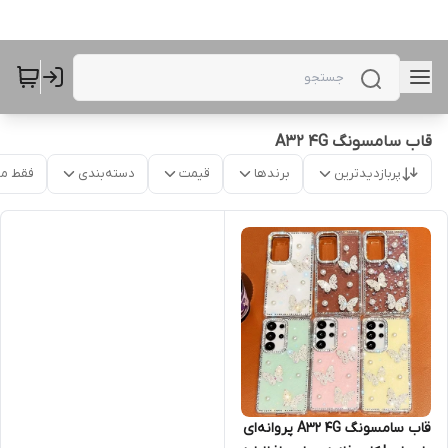
قاب سامسونگ A32 4G
پربازدیدترین
برندها
قیمت
دسته‌بندی
فقط م
قاب سامسونگ A32 4G پروانه‌ای