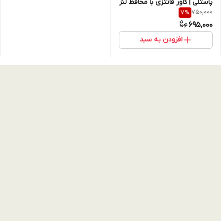
پاستلی | کاور فانتزی با محافظ لنز
750,000
7
%
جواهرنشان (نقد و اقساط)
695,000
افزودن به سبد