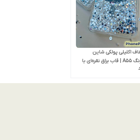
اف اکلیلی پولکی شاین
سامسونگ A55 | قاب براق نقره‌ای با
مات و دور لنز کرومی |
 ضدخش، لاکچری و فوق‌العاده