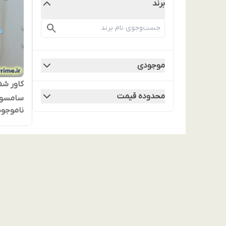
برند
موجودی
کاور شف
محدوده قیمت
ناموجود
مگ‌سیف 
ضدزردی،
فانتزی