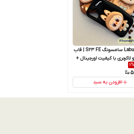
کاور Labubu سامسونگ S23 FE | قاب
و لاکچری با کیفیت اورجینال +
11
بعدی برجسته – کرم، قهوه‌ای،
5
افزودن به سبد