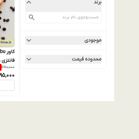
برند
موجودی
محدوده قیمت
فانتزی 
%
670,000
چاپ سه‌
95,000
مشکی