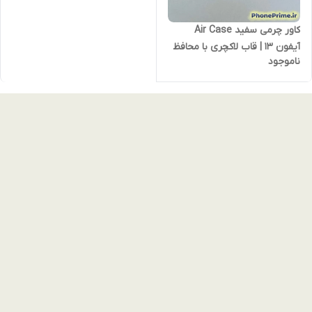
کاور چرمی سفید Air Case
آیفون 13 | قاب لاکچری با محافظ
ناموجود
لنز، لایه داخلی ضدضربه و
طراحی مینیمال پریمیوم