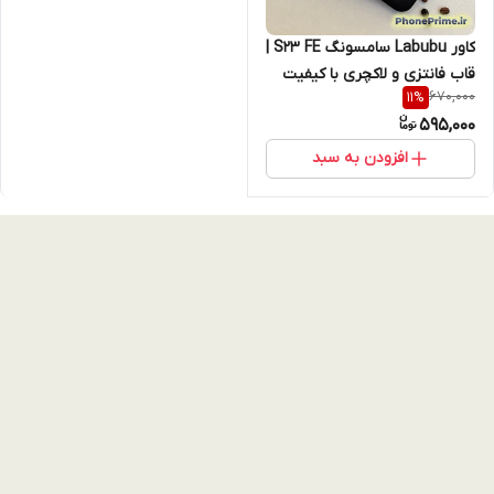
کاور Labubu سامسونگ S23 FE |
قاب فانتزی و لاکچری با کیفیت
670,000
11
%
اورجینال + چاپ سه‌بعدی
595,000
برجسته – کرم، قهوه‌ای، مشکی
افزودن به سبد