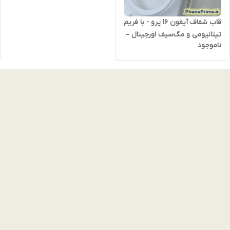
قاب شفاف آیفون 16 پرو - با فریم
تیتانیومی و مگ‌سیف اورجینال –
ناموجود
ضدزردی ، فریم تیتانیوم واقعی،
شارژدهی سریع و ظاهری کاملاً
لوکس IPHONE 16 PRO