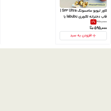
کاور لبوبو سامسونگ S23 Ultra |
قاب دخترانه لاکچری labubu با
670,000
11
%
چاپ برجسته + محافظ لنز و
595,000
ضربه‌گیر – رنگ کرم، قهوه‌ای،
مشکی
افزودن به سبد