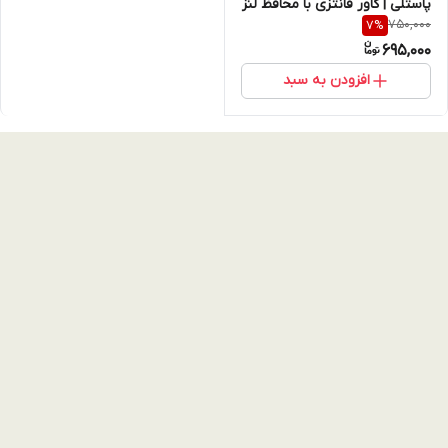
پاستلی | کاور فانتزی با محافظ لنز
750,000
7
%
جواهرنشان (نقد و اقساط)
695,000
افزودن به سبد