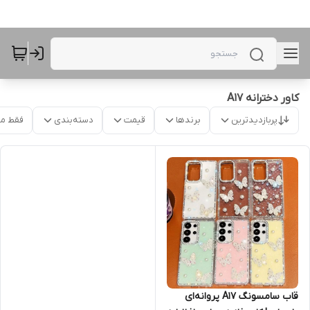
کاور دخترانه A17
پربازدیدترین
برندها
قیمت
دسته‌بندی
فقط م
قاب سامسونگ A17 پروانه‌ای