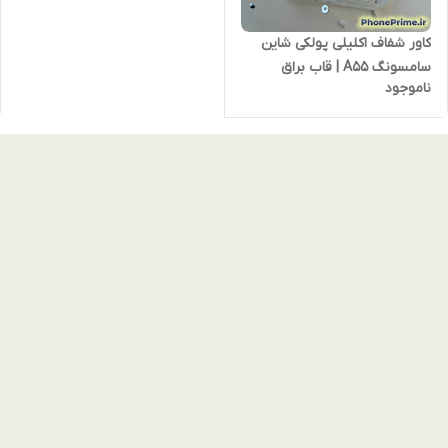
کاور شفاف اکلیلی پولکی شاین
سامسونگ A55 | قاب براق
ناموجود
نقره‌ای با مگ‌سیف مات و دور لنز
کرومی | ضدزردی، ضدخش،
لاکچری و فوق‌العاده فانتزی