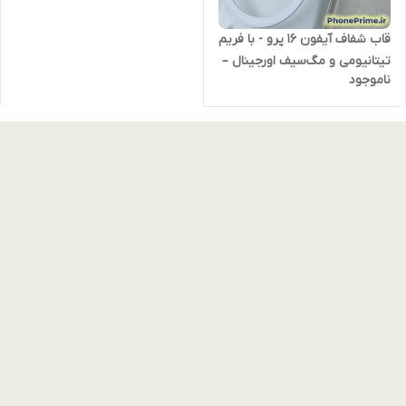
قاب شفاف آیفون 16 پرو - با فریم
تیتانیومی و مگ‌سیف اورجینال –
ناموجود
ضدزردی ، فریم تیتانیوم واقعی،
شارژدهی سریع و ظاهری کاملاً
لوکس IPHONE 16 PRO