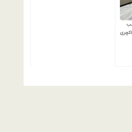
سب
شفاف، لاکچری