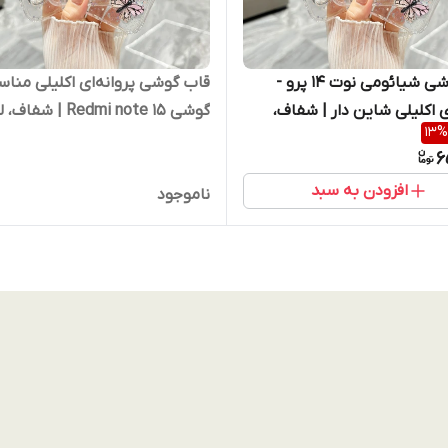
قاب گوشی شیائومی نوت ۱۴ پرو -
قاب گوشی پروانه‌ای اکلیلی منا
ای اکلیلی شاین دار | شفاف،
گوشی Redmi note 15 | 
13
%
 مقاوم در برابر ضربه 🔥
و مقاوم در برابر ضربه 🔥 تخفیف
6
محدود | موجودی محدود
محدود | موجودی محدود
افزودن به سبد
redmi note
ناموجود