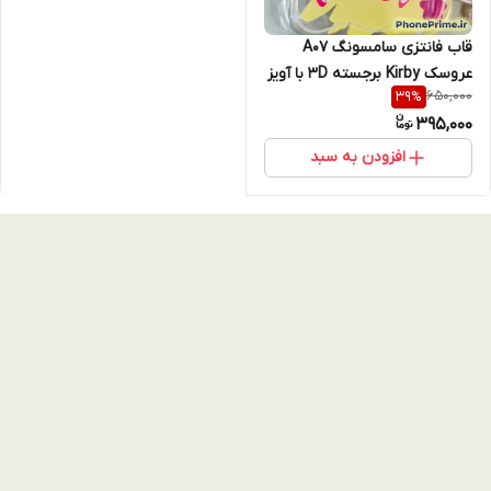
قاب فانتزی سامسونگ A07
عروسک Kirby برجسته 3D با آویز
650,000
39
%
مچی | قاب شفاف عروسکی
395,000
دخترانه فوق‌محکم
افزودن به سبد