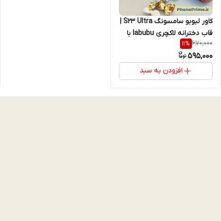
کاور لبوبو سامسونگ S23 Ultra |
قاب دخترانه لاکچری labubu با
670,000
11
%
چاپ برجسته + محافظ لنز و
595,000
ضربه‌گیر – رنگ کرم، قهوه‌ای،
مشکی
افزودن به سبد