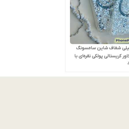
لیلی شفاف شاین سامسونگ
 | کاور کریستالی پولکی نقره‌ای با
گ‌سیف مات + محافظ لنز
 | طراحی براق، سبک، ضدضربه و