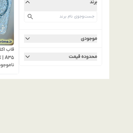
برند
موجودی
قاب اک
محدوده قیمت
A35
ناموجود
حلقه م
نقره‌ای
لاکچری