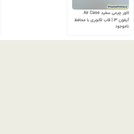
کاور چرمی سفید Air Case
آیفون 13 | قاب لاکچری با محافظ
ناموجود
لنز، لایه داخلی ضدضربه و
طراحی مینیمال پریمیوم