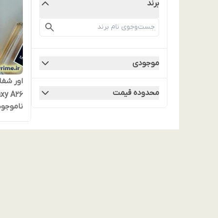
برند
موجودی
اور شف
محدوده قیمت
ناموجود
حلقه مگ
براق، ض
شیک