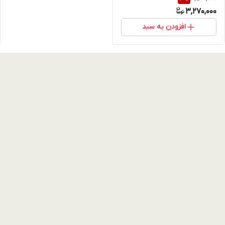
(ENC) و ANC
3,270,000
افزودن به سبد