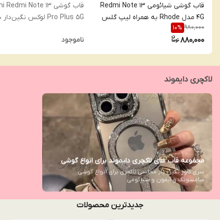
قاب گوشی شیائومی Redmi Note 13
قاب گوشی Redmi Note 13
4G مدل Rhode به همراه لیپ گلس
Pro Plus 5G لوکس نگین‌د
980,000
10
%
اصل
مگ‌سیف با محافظ لنز (فقط م
880,000
ناموجود
پلاس)
لاکچری دایموند
مجموعه قاب های لاکچری دایموند برای انواع گوشی
سری کاور نگین دار مجلسی لاکچری برای انواع گوشی
سامسونگ و آیفون و شیائومی
جدیدترین محصولات