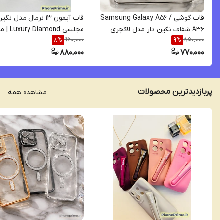
قاب گوشی Samsung Galaxy A56 /
قاب آیفون ۱۳ نرمال مدل نگی
A36 شفاف نگین دار مدل لاکچری
مجلسی iamond
960,000
850,000
8
%
9
%
دایموند با محافظ لنز (طرح مگ
لنزدار (نقد و اقساط) iphone 13
880,000
770,000
سیف)
پربازدیدترین محصولات
مشاهده همه