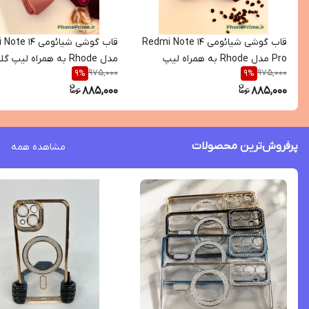
قاب گوشی شیائومی Redmi Note 14
قاب گوشی شیائومی 
Pro مدل Rhode به همراه لیپ
مدل Rhode به همراه لیپ 
975,000
975,000
9
%
9
%
گلس اصل
اصل
885,000
885,000
پرفروش‌ترین محصولات
مشاهده همه