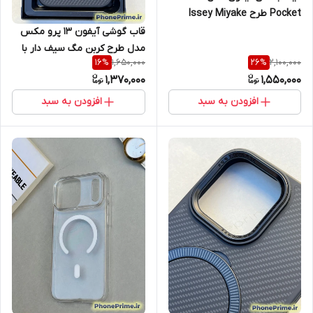
Pocket طرح Issey Miyake
قاب گوشی آیفون 13 پرو مکس
مدل طرح کربن مگ سیف دار با
1,650,000
2,100,000
16
%
26
%
استند تاشو فلزی
1,370,000
1,550,000
افزودن به سبد
افزودن به سبد