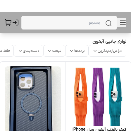
لوارم جانبی آیفون
پربازدیدترین
برندها
قیمت
دسته‌بندی
فقط م
کیف بافتنی آیفون مدل iPhone