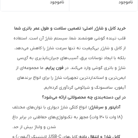
ناموجود
ناموجود
عدد به بالا
خرید کابل و شارژر اصلی؛ تضمین سلامت و طول عمر باتری شما
قلب تپنده گوشی هوشمند شما، سیستم شارژ آن است. استفاده
از کابل و شارژر بی‌کیفیت نه تنها سرعت شارژ را کاهش می‌دهد،
بلکه با ایجاد نوسانات برق، آسیب‌های جبران‌ناپذیری به آی‌سی
شارژ و باتری گوشی وارد می‌کند. در
فون پرایم
، ما مجموعه‌ای از
ایمن‌ترین و استانداردترین تجهیزات شارژ را برای انواع برندهای
آیفون، سامسونگ و شیائومی گردآوری کرده‌ایم.
در این دسته‌بندی چه محصولاتی ارائه می‌شود؟
آداپتور و سرشارژر:
انواع کلگی شارژ دیواری با توان‌های مختلف
(۱۸ وات تا ۱۲۰ وات) مجهز به تکنولوژی‌های حفاظتی در برابر داغ
شدن و ولتاژ بیش از حد.
کابل شارژ و انتقال داده:
کابل‌های USB-C، لایتنینگ (آیفون) و