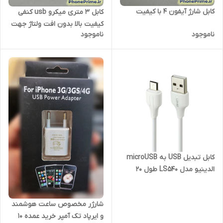
کابل شارژ آیفون 4 با کیفیت
کابل 3 متری میکرو usb کنفی
کیفیت بالا بدون افت ولتاژ جهت
ناموجود
ناموجود
شارژ انواع لوازم و دسته کنسول
کابل تبدیل USB به microUSB
الدینیو مدل LS540 طول 20
سانتی متر
شارژر مخصوص ساعت هوشمند
و ایرپاد تک آمپر خرید عمده ۱۰