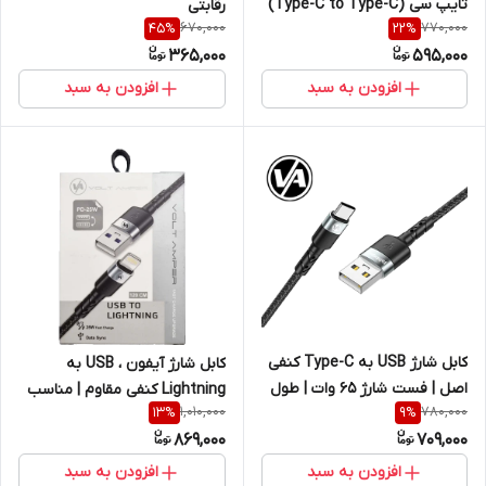
تایپ سی (Type-C to Type-C)
رقابتی
670,000
770,000
45
%
22
%
- کیفیت سر کارتنی ویتنام
365,000
595,000
(مشکی و سفید) نقد و اقساط
افزودن به سبد
افزودن به سبد
کابل شارژ USB به Type-C کنفی
کابل شارژ آیفون ، USB به
اصل | فست شارژ ۶۵ وات | طول
Lightning کنفی مقاوم | مناسب
1,010,000
780,000
13
%
9
%
۱۲۰ سانتی‌متر | مقاوم و سریع
آیفون، آیپد، ایرپاد | طول ۱۲۰
869,000
709,000
voltamper
سانتی‌متر
افزودن به سبد
افزودن به سبد