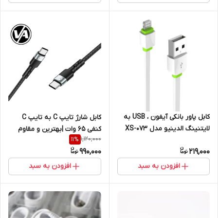
کابل پاور بانکی آیفون ، USB به
کابل شارژ تایپ C به تایپ C
لایتنینگ الدینیو مدل XS-073
کنفی ۶۵ وات |بهترین و مقاوم
1,120,000
11
%
طول 0.3 متر
ترین کابل فست شارژ ۱۲۰ سانتی و
990,000
219,000
اصل voltamper
افزودن به سبد
افزودن به سبد