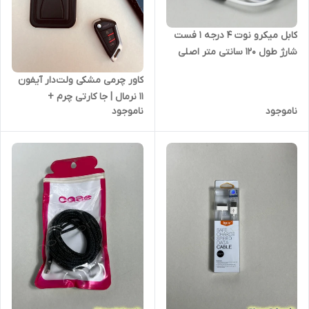
کابل میکرو نوت 4 درجه 1 فست
شارژ طول 120 سانتی متر اصلی
قیمت عمده حداقل خرید 120 عدد
کاور چرمی مشکی ولت‌دار آیفون
+ 15 عدد رایگان(به دلیل اتمام
11 نرمال | جا کارتی چرم +
بار)
ناموجود
ناموجود
مگ‌سیف اصلی کیفیت بسیار
عالی