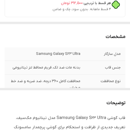
هر قسط با ترب‌پی:
۳۱۲٬۵۰۰
تومان
۴ قسط ماهانه. بدون سود، چک و ضامن.
مشخصات
مدل سازگار
Samsung Galaxy S23 Ultra
جنس قاب
بدنه مات ضد لک، فریم محافظ لنز تیتانیومی
نوع محافظت
محافظت کامل ۳۶۰ درجه، ضد ضربه و ضد خط
و خش
نوع محافظ دوربین
دارد (فریم تیتانیومی برجسته و لوکس)
توضیحات
قابلیت‌ها
پشتیبانی از شارژر وایرلس و مگ‌سیف
قاب گوشی Samsung Galaxy S23 Ultra مدل تیتانیوم مگ‌سیف،
(MagSafe)
تعریف جدیدی از ظرافت و استحکام برای گوشی پرچمدار سامسونگ