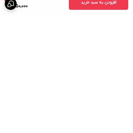
افزودن به سبد خرید
1,250,000
برگشت به بالا
ارسال ویژه
امکان خرید اقساطی همه ی
محصولات با torob pay