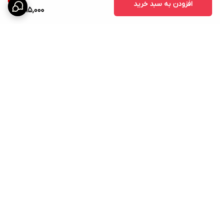
افزودن به سبد خرید
495,000
برگشت به بالا
ارسال ویژه
امکان خرید اقساطی همه ی
محصولات با torob pay