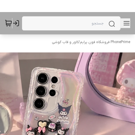
PhonePrime فروشگاه فون پرایم
/
کاور و قاب گوشی