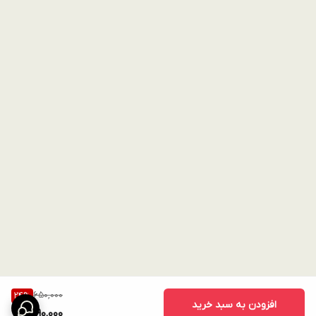
650,000
24
%
افزودن به سبد خرید
490,000