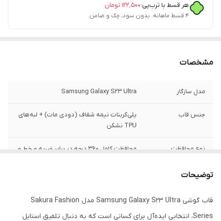
هر قسط با ترب‌پی:
۱۲۲٬۵۰۰
تومان
۴ قسط ماهانه. بدون سود، چک و ضامن.
مشخصات
مدل سازگار
Samsung Galaxy S23 Ultra
جنس قاب
پلی‌کربنات نیمه شفاف (دودی مات) + لبه‌های
TPU نشکن
نوع محافظت
محافظت کامل ۳۶۰ درجه در برابر ضربه و خط و
خش
توضیحات
محافظ دوربین
دارد (رینگ برجسته مشکی با نوشته SO COOL
جهت امنیت لنزها)
قاب گوشی Samsung Galaxy S23 Ultra مدل Sakura Fashion
Series، انتخابی ایده‌آل برای کسانی است که به دنبال تلفیق استایل
لبه محافظ صفحه
دارد (برجستگی لبه‌ها برای جلوگیری از آسیب به