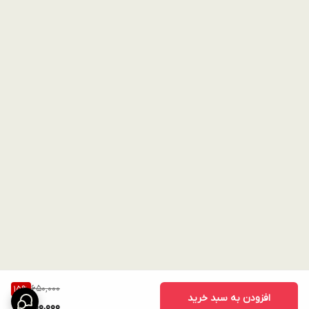
650,000
15
%
افزودن به سبد خرید
550,000