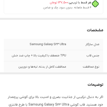
هر قسط با ترب‌پی:
۱۳۷٬۵۰۰
تومان
۴ قسط ماهانه. بدون سود، چک و ضامن.
مشخصات
مدل سازگار
Samsung Galaxy S23 Ultra
جنس قاب
TPU منعطف با کیفیت بالا + چاپ ضد خش
نوع محافظت
محافظت کامل از بدنه، لبه‌ها و دوربین
محافظ دوربین
دارد (فریم یکپارچه محافظ لنز)
توضیحات
لبه محافظ صفحه
دارای لبه‌های برجسته جهت محافظت از
نمایشگر
اگر به دنبال ترکیبی از جذابیت بصری و امنیت بالا برای گوشی پرچمدار
خود هستید، قاب گوشی Samsung Galaxy S23 Ultra با طرح فانتزی
ویژگی ظاهری
چاپ با کیفیت، طرح چشم فانتزی و مینیمال