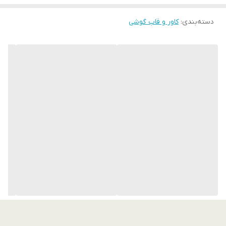
ضد لغزش و مقاوم در برابر ضربه
دسته‌بندی
:
کاور و قاب گوشی
پوشش کامل لبه‌ها و پشت گوشی
نصب و جداسازی آسان بدون آسیب به بدنه
سازگار با: مدل‌های مختلف (لطفاً در هنگام سفارش مدل گوشی رو
انتخاب کنید)