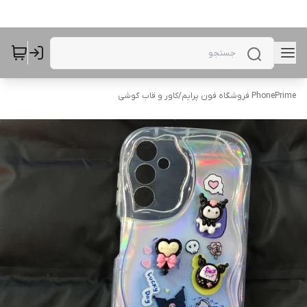
PhonePrime فروشگاه فون پرایم
/
کاور و قاب گوشی