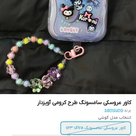
کاور عروسکی سامسونگ طرح کرومی آویزدار
برند:
samsung
انتخاب مدل گوشی
کاور عروسکی سامسونگ s23 ultra