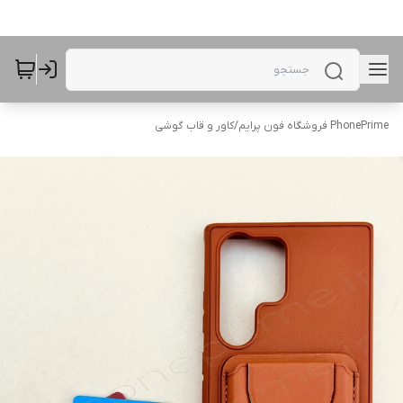
PhonePrime فروشگاه فون پرایم
/
کاور و قاب گوشی