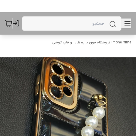
PhonePrime فروشگاه فون پرایم
/
کاور و قاب گوشی