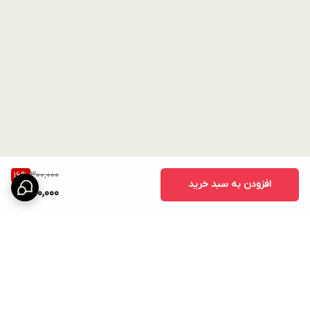
300,000
16
%
افزودن به سبد خرید
250,000