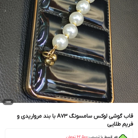
قاب گوشی لوکس سامسونگ A73 با بند مرواریدی و
فریم طلایی
هر قسط با ترب‌پی:
۶۲٬۵۰۰
تومان