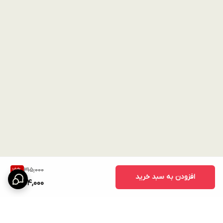
315,000
19
%
افزودن به سبد خرید
254,000