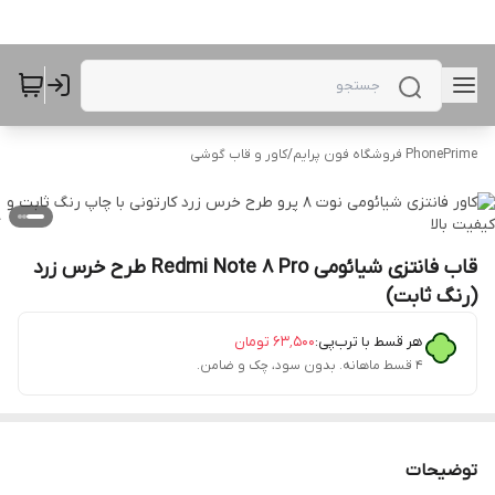
PhonePrime فروشگاه فون پرایم
/
کاور و قاب گوشی
قاب فانتزی شیائومی Redmi Note 8 Pro طرح خرس زرد
(رنگ ثابت)
هر قسط با ترب‌پی:
۶۳٬۵۰۰
تومان
۴ قسط ماهانه. بدون سود، چک و ضامن.
توضیحات