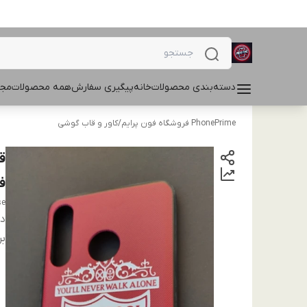
دسته‌بندی محصولات
خانه
پیگیری سفارش
همه محصولات
مجل
PhonePrime فروشگاه فون پرایم
/
کاور و قاب گوشی
فا
se
دس
بر