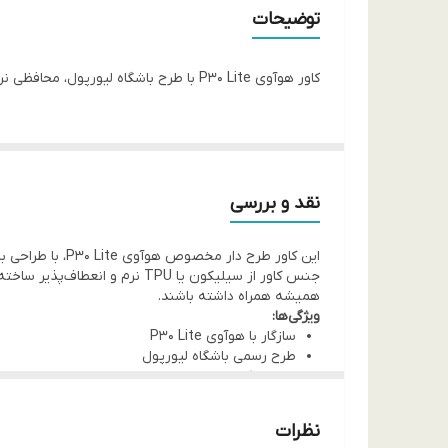
توضیحات
کاور هوآوی P30 Lite با طرح باشگاه لیورپول، محافظی نرم و مقاوم برای گوشی شما با جلوه‌ای ورزشی و جذاب. مناسب هواداران پروپاقرص قرمزهای آنفیلد!
نقد و بررسی
این کاور طرح دار مخصوص هوآوی P30 Lite، با طراحی باشگاه لیورپول، گوشی شما را از خط و خش و ضربه‌های روزمره محافظت می‌کند و به آن ظاهری ورزشی و شیک می‌بخشد.
جنس کاور از سیلیکون یا TPU ن
همیشه همراه داشته باشند.
ویژگی‌ها:
سازگار با هوآوی P30 Lite
طرح رسمی باشگاه لیورپول
نرم، سبک و مقاوم در برابر خط و خش
محافظت از گوشی در برابر ضربه‌های روزمره
دسترسی کامل به دکمه‌ها و پورت‌ها
نظرات
مناسب هواداران واقعی فوتبال و لیورپول