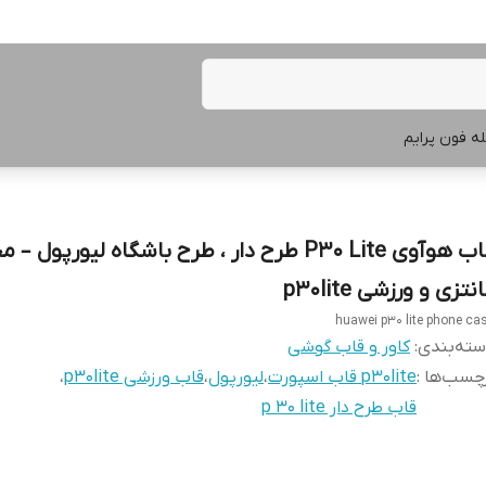
ه فون پرایم
قاب هوآوی P30 Lite طرح دار ، طرح باشگاه لیورپول 
نتزی و ورزشی p30lite
huawei p30 lite phone ca
ته‌بندی
:
کاور و قاب گوشی
چسب‌ها :
p30lite قاب اسپورت
،
لیورپول
،
قاب ورزشی p30lite
،
قاب طرح دار p 30 lite