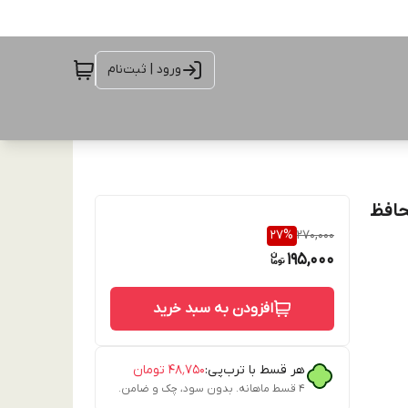
ورود | ثبت‌نام
– محافظ
27
%
270,000
195,000
افزودن به سبد خرید
هر قسط با ترب‌پی:
۴۸٬۷۵۰
تومان
۴ قسط ماهانه. بدون سود، چک و ضامن.