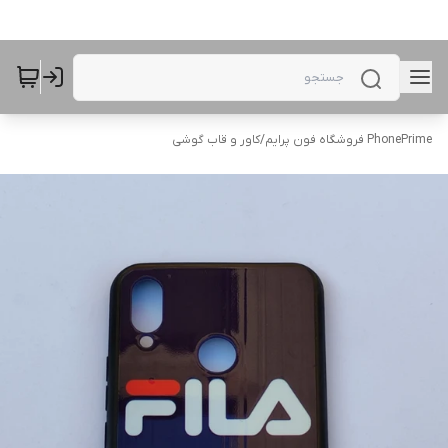
PhonePrime فروشگاه فون پرایم
/
کاور و قاب گوشی