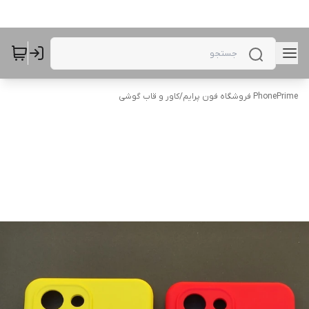
PhonePrime فروشگاه فون پرایم
/
کاور و قاب گوشی