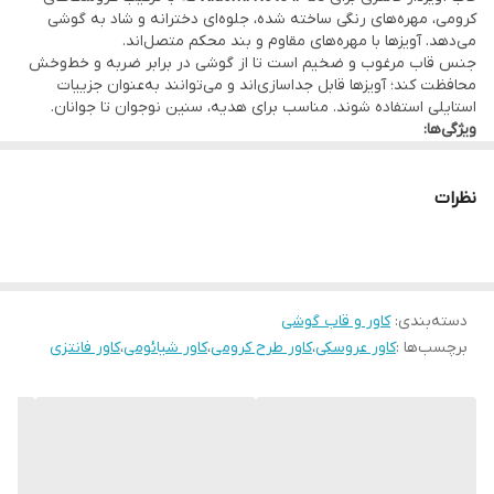
کرومی، مهره‌های رنگی ساخته شده، جلوه‌ای دخترانه و شاد به گوشی
می‌دهد. آویزها با مهره‌های مقاوم و بند محکم متصل‌اند.
جنس قاب مرغوب و ضخیم است تا از گوشی در برابر ضربه و خط‌وخش
محافظت کند؛ آویزها قابل جداسازی‌اند و می‌توانند به‌عنوان جزییات
استایلی استفاده شوند. مناسب برای هدیه، سنین نوجوان تا جوانان.
ویژگی‌ها:
مناسب: Xiaomi Note 12 5G
عروسک‌های کرومی و هلوکیتی + مهره رنگی آویز
قاب مقاوم با چاپ/روکش بادوام
نظرات
قابل شستشو و حفظ رنگ آویزها
دسته‌بندی
:
کاور و قاب گوشی
برچسب‌ها :
کاور عروسکی
،
کاور طرح کرومی
،
کاور شیائومی
،
کاور فانتزی