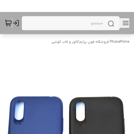
PhonePrime فروشگاه فون پرایم
/
کاور و قاب گوشی