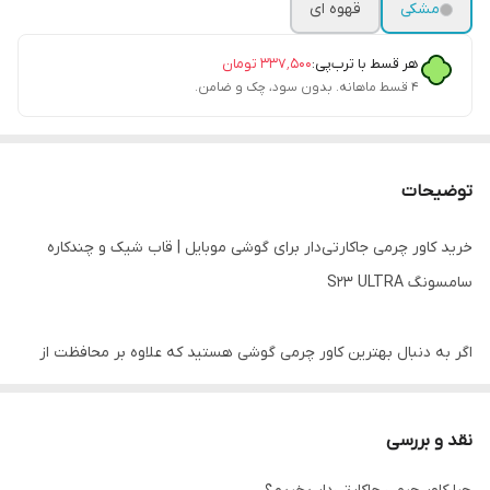
مشکی
قهوه ای
هر قسط با ترب‌پی:
۳۳۷٬۵۰۰
تومان
۴ قسط ماهانه. بدون سود، چک و ضامن.
توضیحات
خرید کاور چرمی جاکارتی‌دار برای گوشی موبایل | قاب شیک و چندکاره
سامسونگ S23 ULTRA
اگر به دنبال بهترین کاور چرمی گوشی هستید که علاوه بر محافظت از
گوشی، امکاناتی مثل جای کارت بانکی یا کارت ملی هم داشته باشه، این
محصول یک انتخاب بی‌نظیره.
نقد و بررسی
کاور چرمی جاکارتی‌دار با طراحی حرفه‌ای، ظاهر شیک و متریال باکیفیت،