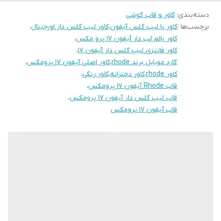
مناسب هدیه دادن
محسوب می‌شود.
دسته‌بندی
:
کاور و قاب گوشی
افرادی که دنبال قاب اورجینال و متفاوت هستند
برچسب‌ها :
کاور با لیپ گلس آیفون
،
کاور لیپ گلس دار اورجینال
،
اگر به دنبال یک قاب اورجینال، خاص و کاملاً متفاوت هستید که توجه
کاور بالم لب دار آیفون 17 پرو مکس
،
دیگران را جلب کند، این کاور لیپ‌گلس‌دار انتخابی بی‌رقیب برای آیفون 17
کاور فانتزی لیپ گلس دار آیفون 17
،
پرومکس است. مناسب کادو، استفاده روزمره و استایل‌های لاکچری.
گارد موبایل برند rhode
،
کاور اصلی آیفون 17 پرومکس
،
کاور rhode
،
کاور دخترانه
،
کاور رنگی
،
قاب Rhode آیفون 17 پرومکس
،
قاب لیپ گلس دار آیفون 17 پرومکس
،
قاب آیفون 17 پرومکس