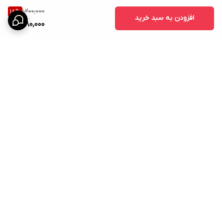
1,200,000
18
%
افزودن به سبد خرید
980,000
برگشت به بالا
ارسال ویژه
امکان خرید اقساطی همه ی
محصولات با torob pay