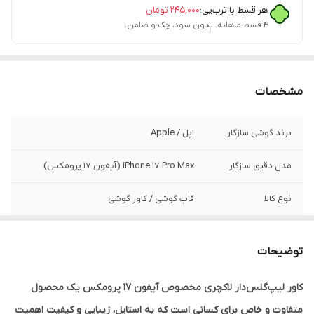
هر قسط با ترب‌پی:
۲۴۵٬۰۰۰
تومان
۴ قسط ماهانه. بدون سود، چک و ضامن.
مشخصات
برند گوشی سازگار
اپل / Apple
مدل دقیق سازگار
iPhone 17 Pro Max (آیفون ۱۷ پرومکس)
نوع کالا
قاب گوشی / کاور گوشی
برند کاور
Rhode (رود)
توضیحات
جنس
سیلیکون پریمیوم با بافت مات
کاور لیپ‌گلس‌دار لاکچری مخصوص آیفون 17 پرومکس یک محصول
ویژگی خاص
به همراه لیپ گلس اصل (دارای جای بالم لب)
متفاوت و خاص برای کسانی است که به استایل، زیبایی و کیفیت اهمیت