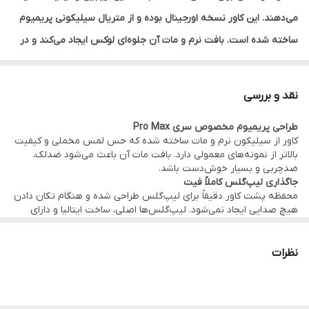
ثبات رنگ
بدون تغییر رنگ و عدم زردشدگی
می‌دهند. این کاور نسخه اورجینال بوده و از متریال سیلیکونی پریمیوم
ساخته شده است. بافت نرم و مات آن جلوه‌ای لوکس ایجاد می‌کند و در
کنار محافظت کامل از گوشی، حس خوش‌دستی عالی دارد.
ویژگی اصلی این کاور وجود محفظه اختصاصی لیپ‌گلس در پشت قاب
نقد و بررسی
است که با دقت قالب‌گیری شده تا لیپ‌گلس کاملاً فیت قرار بگیرد و
طراحی پریمیوم مخصوص سری Pro Max
هنگام حرکت تکان نخورد. لیپ‌گلس داخل محصول کاملاً اصل و ساخت
کاور از سیلیکون نرم و مات ساخته شده که حس لمس مخملی و کیفیت
ایتالیا است؛ باکیفیت، سالم، پلمپ و آماده استفاده. این لیپ‌گلس‌ها در
بالاتر از نمونه‌های معمولی دارد. بافت مات آن باعث می‌شود ضدلک،
ضدچربی و بسیار خوش‌دست باشد.
رنگ‌بندی‌های هماهنگ با کاور ارائه می‌شوند و جذابیت محصول را چند
جاگذاری لیپ‌گلس کاملاً فیت
برابر می‌کنند.
محفظه پشت کاور دقیقاً برای لیپ‌گلس طراحی شده و هنگام تکان دادن
هیچ صدایی ایجاد نمی‌شود. لیپ‌گلس‌ها اصلی، ساخت ایتالیا و دارای
رنگ‌های این سری شامل Pink Rose، Espresso Brown، Berry Wine،
بسته‌بندی پک‌دار هستند.
رنگ‌بندی لاکچری
Nude Peach و Plum Red هستند که هرکدام ظاهری شیک و فشن
سری این محصول در ۵ رنگ ترند و بسیار شیک موجود است:
نظرات
ایجاد می‌کنند. این مجموعه یکی از ترندهای محبوب بین کاربران آیفون
Pink Rose، Espresso Brown، Berry Wine، Plum Red، Nude Peach.
مناسب چه کسانی است؟
است، زیرا علاوه بر ظاهر بسیار خاص، کاربردی هم هست و برای بیرون
طرفداران استایل لوکس آیفونی
رفتن، مهمانی، کیف‌های کوچک و استایل‌های روزمره انتخابی فوق‌العاده
کسانی که همیشه لیپ‌گلس همراه دارند