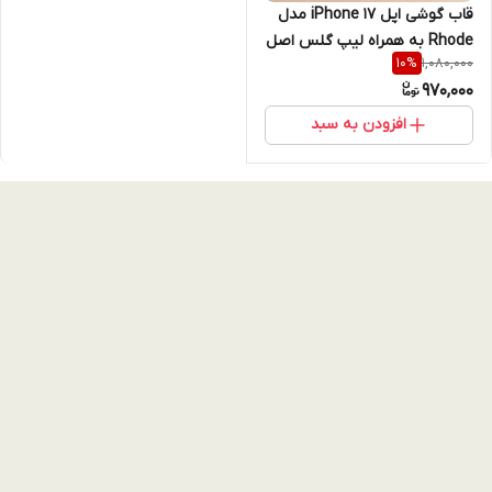
قاب گوشی اپل iPhone 17 مدل
Rhode به همراه لیپ گلس اصل
1,080,000
10
%
| کیفیت اورجینال بدون تغییر
970,000
رنگ
افزودن به سبد