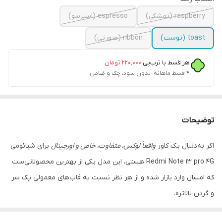
raspberry (تمشکی)
espresso (اسپرسو)
toast (توست)
ribbon (صورتی)
هر قسط با ترب‌پی:
۲۲۰٬۰۰۰
تومان
۴ قسط ماهانه. بدون سود، چک و ضامن.
توضیحات
اگر به‌دنبال یک کاور
واقعاً لوکس، متفاوت، خاص و اورجینال
برای شیائومی
Redmi Note 13 pro 4G هستی، این مدل یکی از بهترین محصولاتی‌ست
که امسال وارد بازار شده و از هر نظر نسبت به قاب‌های معمولی یک سر
و گردن بالاتره.
این کاور نسل جدید لیپ‌گلس‌دار با
بدنه Pre­mium Grade
ساخته شده؛