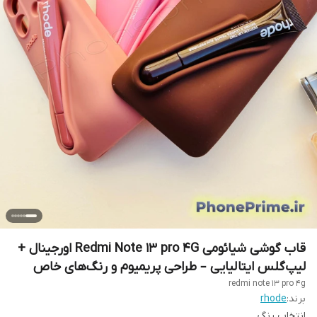
قاب گوشی شیائومی Redmi Note 13 pro 4G اورجینال +
لیپ‌گلس ایتالیایی – طراحی پریمیوم و رنگ‌های خاص
redmi note 13 pro 4g
برند:
rhode
انتخاب رنگ