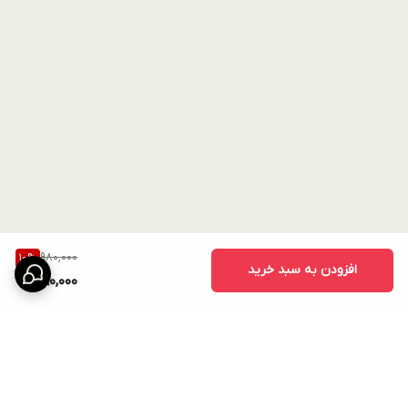
980,000
10
%
افزودن به سبد خرید
880,000