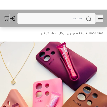
PhonePrime فروشگاه فون پرایم
/
کاور و قاب گوشی